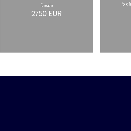
5 dí
Desde
2750 EUR