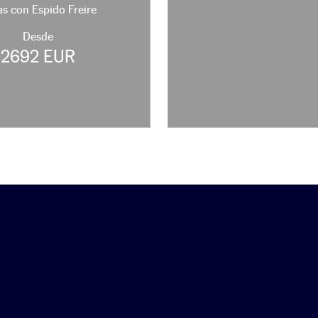
as con Espido Freire
Desde
2692 EUR