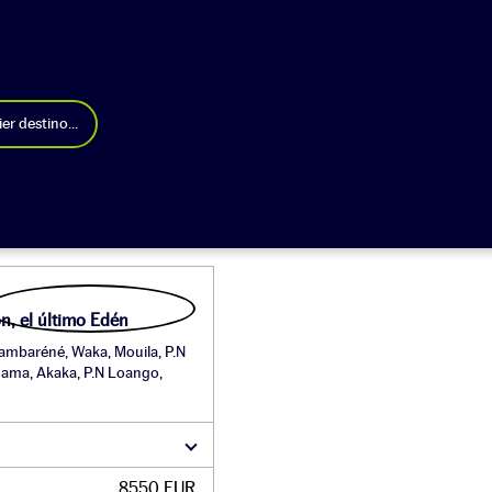
er destino...
n, el último Edén
Lambaréné, Waka, Mouila, P.N
Cama, Akaka, P.N Loango,
8550 EUR