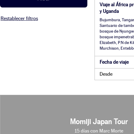
Chiloe
Viaje al África 
Egipto
y Uganda
El Cairo
Restablecer filtros
Bujumbura, Tangani
El Calafate
Santuario de tambor
bosque de Nyungwe, 
El Nilo
bosque impenetrab
Entebbe
Elizabeth, P.N de Ki
España
Murchison, Entebb
Etiopía
Fecha de viaje
Fez
Filipinas
Desde
Gondar
Jinka
Karo
Kigali
Konso
Lalibela
Momiji Japan Tour
Livingstone
15 días con Marc Morte
Luangwa