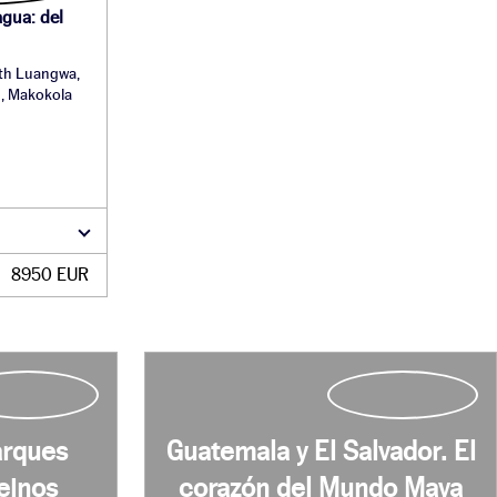
agua: del
outh Luangwa,
d, Makokola
8950 EUR
arques
Guatemala y El Salvador. El
einos
corazón del Mundo Maya