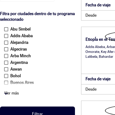
Fecha de viaje
Filtra por ciudades dentro de tu programa
Desde
seleccionado
Abu Simbel
Addis Ababa
EtiopÍa en el Ti
Alejandria
Addis Abeba, Arba
Algeciras
Omorate, Key Afer 
Arba Minch
Lalibela, Bahardar
Argentina
Aswan
Bohol
Fecha de viaje
Buenos Aires
Cebu
Desde
Ver más
Ceuta
Chefchaouen (Xauen)
Chile
Filtrar