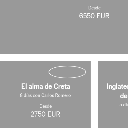
Malawi
Desde
Manila
6550 EUR
Marruecos
Meknes
Melilla
Mongolia
Nador
Omorate
Parque Nacional Bosque Nyungwe
P.N. Bwindi
P.N. Cataratas Murchison
El alma de Creta
Inglate
P.N. Kibale
de
8 días con Carlos Romero
Parque Nacional Los Glaciares
P.N. Queen Elisabeth
5 dí
Desde
P.N. Torres del Paine
2750 EUR
Perito Moreno
Puerto Iguazu