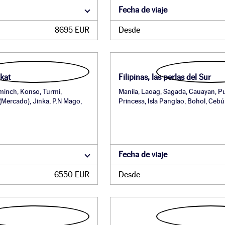
Fecha de viaje
8695 EUR
Desde
mkat
Filipinas, las perlas del Sur
minch, Konso, Turmi,
Manila, Laoag, Sagada, Cauayan, P
(Mercado), Jinka, P.N Mago,
Princesa, Isla Panglao, Bohol, Cebú
Fecha de viaje
6550 EUR
Desde