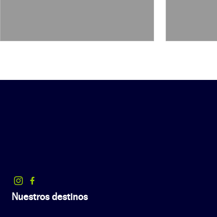
Puerto Natales
Ruanda
San Carlos de Bariloche
Tetuan
Turmi
Uganda
Victoria Falls
Villa la Angostura
Volubilis
Zambia
Zimbabwe
Nuestros destinos