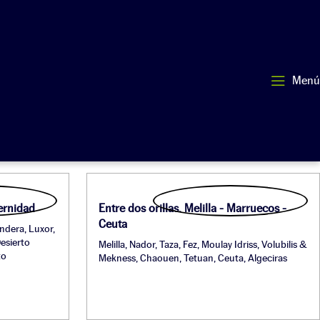
Menú
ternidad
Entre dos orillas. Melilla - Marruecos -
Ceuta
ndera, Luxor,
Desierto
Melilla, Nador, Taza, Fez, Moulay Idriss, Volubilis &
to
Mekness, Chaouen, Tetuan, Ceuta, Algeciras