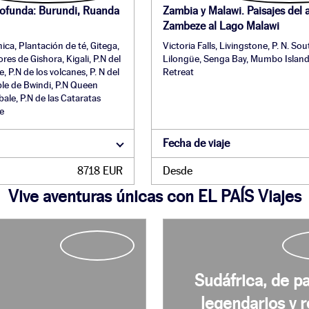
profunda: Burundi, Ruanda
Zambia y Malawi. Paisajes del 
Zambeze al Lago Malawi
ca, Plantación de té, Gitega,
Victoria Falls, Livingstone, P. N. S
es de Gishora, Kigali, P.N del
Lilongüe, Senga Bay, Mumbo Islan
P.N de los volcanes, P. N del
Retreat
le de Bwindi, P.N Queen
bale, P.N de las Cataratas
e
Fecha de viaje
8718 EUR
Desde
Vive aventuras únicas con EL PAÍS Viajes
Sudáfrica, de p
legendarios y r