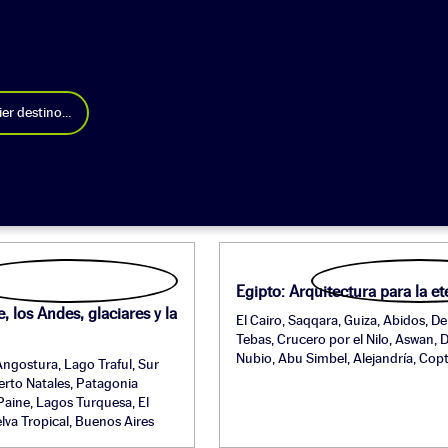
er destino...
Egipto: Arquitectura para la e
, los Andes, glaciares y la
El Cairo, Saqqara, Guiza, Abidos, De
Tebas, Crucero por el Nilo, Aswan, 
Nubio, Abu Simbel, Alejandría, Cop
 Angostura, Lago Traful, Sur
erto Natales, Patagonia
 Paine, Lagos Turquesa, El
elva Tropical, Buenos Aires