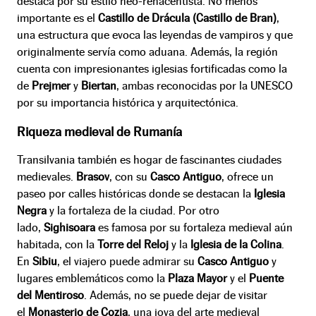
destaca por su estilo neo-renacentista. No menos
importante es el
Castillo de Drácula (Castillo de Bran)
,
una estructura que evoca las leyendas de vampiros y que
originalmente servía como aduana. Además, la región
cuenta con impresionantes iglesias fortificadas como la
de
Prejmer
y
Biertan
, ambas reconocidas por la UNESCO
por su importancia histórica y arquitectónica.
Riqueza medieval de Rumanía
Transilvania también es hogar de fascinantes ciudades
medievales.
Brasov
, con su
Casco Antiguo
, ofrece un
paseo por calles históricas donde se destacan la
Iglesia
Negra
y la fortaleza de la ciudad. Por otro
lado,
Sighisoara
es famosa por su fortaleza medieval aún
habitada, con la
Torre del Reloj
y la
Iglesia de la Colina
.
En
Sibiu
, el viajero puede admirar su
Casco Antiguo
y
lugares emblemáticos como la
Plaza Mayor
y el
Puente
del Mentiroso
. Además, no se puede dejar de visitar
el
Monasterio de Cozia
, una joya del arte medieval