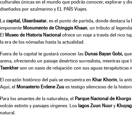
culturales únicas en el mundo que podrás conocer, explorar y dis
diseñados por azulmarino y EL PAÍS Viajes.
La
capital, Ulaanbaatar
, es el punto de partida, donde destaca la
imponente
Monumento de Chinggis Khaan
, un tributo al legen
El
Museo de Historia Nacional
ofrece un viaje a través del rico t
la era de los nómadas hasta la actualidad.
Fuera de la capital te gustará conocer las
Dunas Bayan Gobi,
que
arena, ofreciendo un paisaje desértico surrealista, mientras que 
Tsenkher
son un oasis de relajación con sus aguas terapéuticas n
El corazón histórico del país se encuentra en
Khar Khorin
, la an
Aquí, el
Monasterio Erdene Zuu
es testigo silencioso de la histori
Para los amantes de la naturaleza, el
Parque Nacional de Khorgo
volcán extinto y paisajes vírgenes. Los
lagos Zuun Nuur
y
Khuysg
natural.